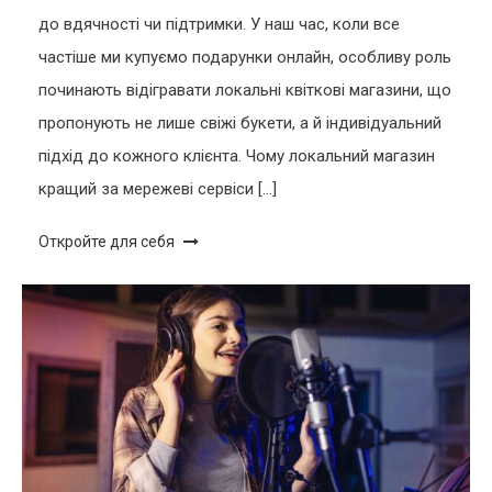
до вдячності чи підтримки. У наш час, коли все
частіше ми купуємо подарунки онлайн, особливу роль
починають відігравати локальні квіткові магазини, що
пропонують не лише свіжі букети, а й індивідуальний
підхід до кожного клієнта. Чому локальний магазин
кращий за мережеві сервіси […]
Откройте для себя