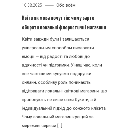
Обо всём
10.08.2025
Квіти як мова почуттів: чому варто
обирати локальні флористичні магазини
Квіти завжди були і залишаються
універсальним способом висловити
емоції — від радості та любові до
вдячності чи підтримки. У наш час, коли
все частіше ми купуємо подарунки
онлайн, особливу роль починають
відігравати локальні квіткові магазини, що
пропонують не лише свіжі букети, а й
індивідуальний підхід до кожного клієнта.
Чому локальний магазин кращий за
мережеві сервіси […]