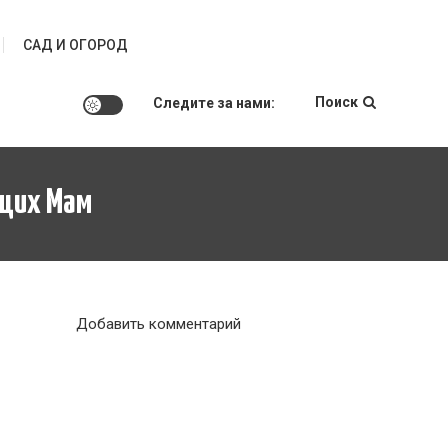
САД И ОГОРОД
Поиск
Следите за нами:
ющих Мам
к
Добавить комментарий
Как
избежать
выгорания:
Советы