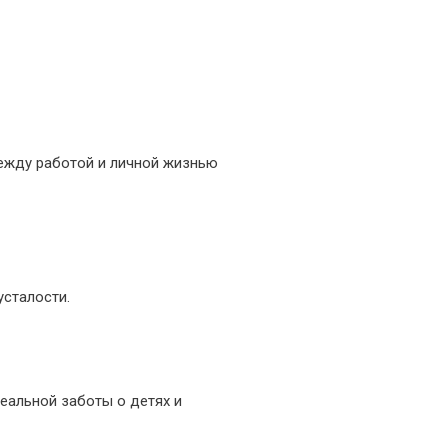
между работой и личной жизнью
усталости.
еальной заботы о детях и