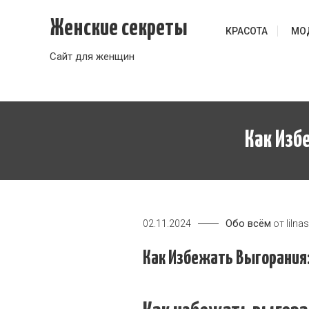
Перейти
Женские секреты
к
КРАСОТА
МО
содержимому
Сайт для женщин
Как Изб
Обо всём
02.11.2024
от
lilna
Как Избежать Выгорания