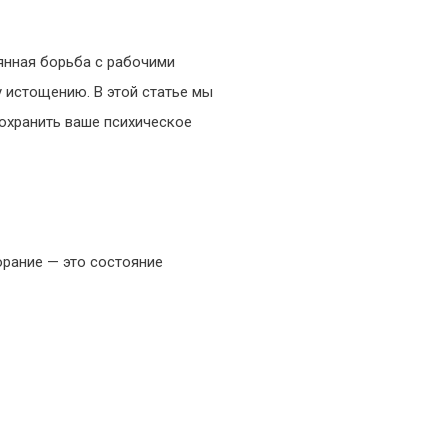
для
работающих
янная борьба с рабочими
мам
 истощению. В этой статье мы
охранить ваше психическое
орание — это состояние