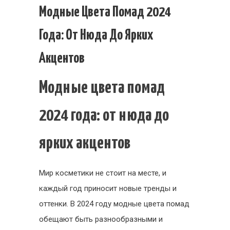
Модные
Модные Цвета Помад 2024
цвета
Года: От Нюда До Ярких
помад
2024
Акцентов
года:
от
Модные цвета помад
нюда
до
2024 года: от нюда до
ярких
акцентов
ярких акцентов
Мир косметики не стоит на месте, и
каждый год приносит новые тренды и
оттенки. В 2024 году модные цвета помад
обещают быть разнообразными и