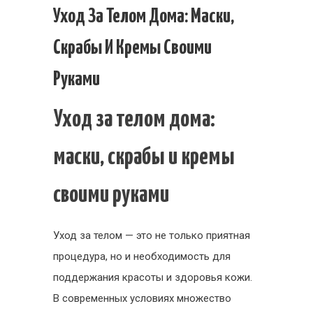
Уход
Уход За Телом Дома: Маски,
за
Скрабы И Кремы Своими
телом
дома:
Руками
маски,
скрабы
Уход за телом дома:
и
кремы
маски, скрабы и кремы
своими
руками
своими руками
Уход за телом — это не только приятная
процедура, но и необходимость для
поддержания красоты и здоровья кожи.
В современных условиях множество