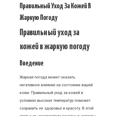
Правильн
Правильный Уход За Кожей В
уход
Жаркую Погоду
за
кожей
Правильный уход за
в
жаркую
кожей в жаркую погоду
погоду
Введение
Жаркая погода может оказать
негативное влияние на состояние вашей
кожи. Правильный уход за кожей в
условиях высоких температур поможет
сохранить ее здоровье и красоту. В этой