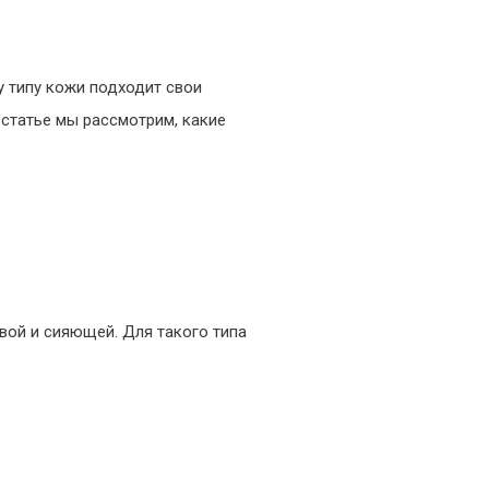
что
использовать
для
 типу кожи подходит свои
разных
 статье мы рассмотрим, какие
типов
кожи
вой и сияющей. Для такого типа