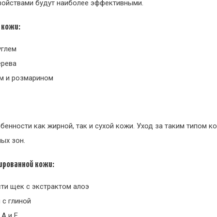
ойствами будут наиболее эффективными.
 кожи:
углем
ерева
м и розмарином
енности как жирной, так и сухой кожи. Уход за таким типом к
ых зон.
ированной кожи:
ти щек с экстрактом алоэ
 с глиной
A и E