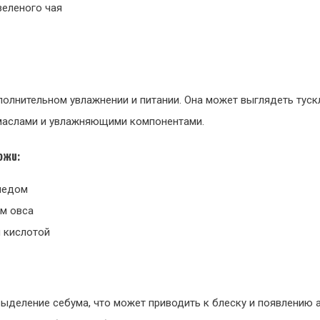
зеленого чая
полнительном увлажнении и питании. Она может выглядеть туск
маслами и увлажняющими компонентами.
ожи:
медом
ом овса
й кислотой
деление себума, что может приводить к блеску и появлению а