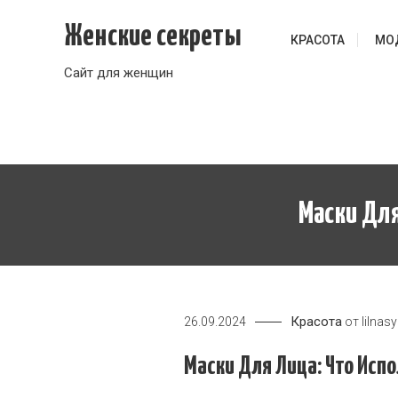
Перейти
Женские секреты
к
КРАСОТА
МО
содержимому
Сайт для женщин
Маски Для
Красота
26.09.2024
от
lilnas
Маски Для Лица: Что Исп