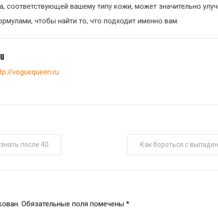
, соответствующей вашему типу кожи, может значительно улуч
рмулами, чтобы найти то, что подходит именно вам.
yu
tp://voguequeen.ru
 знать после 40
Как бороться с выпаде
кован.
Обязательные поля помечены
*