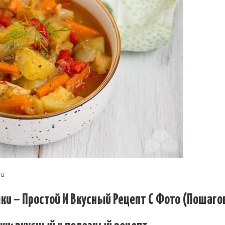
yu
ки – Простой И Вкусный Рецепт С Фото (пошаго