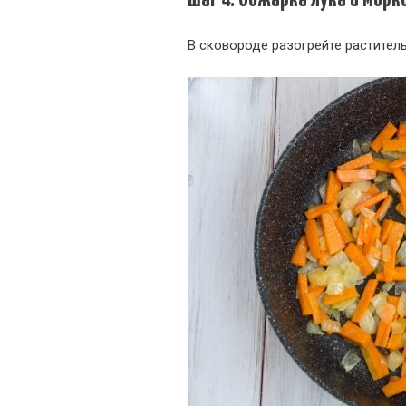
Шаг 4: Обжарка лука и морк
В сковороде разогрейте растител