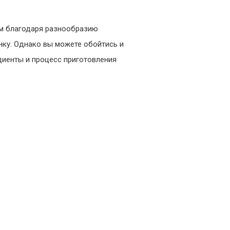
картошки
–
ым благодаря разнообразию
простой
ку. Однако вы можете обойтись и
и
вкусный
диенты и процесс приготовления
рецепт
с
фото
(пошагово)