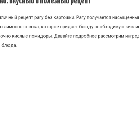
ки: вкусный и полезный рецепт
личный рецепт рагу без картошки. Рагу получается насыщенн
 лимонного сока, которое придаёт блюду необходимую кислин
аточно кислые помидоры. Давайте подробнее рассмотрим ингре
о блюда.