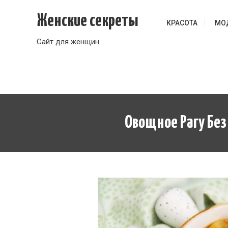
Перейти
Женские секреты
к
КРАСОТА
МО
содержимому
Сайт для женщин
Овощное Рагу Без