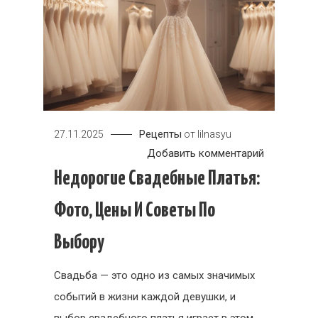
Рецепты
27.11.2025
от
lilnasyu
к
Добавить комментарий
Недорогие
Недорогие Свадебные Платья:
свадебны
Фото, Цены И Советы По
платья:
фото,
Выбору
цены
и
Свадьба — это одно из самых значимых
советы
событий в жизни каждой девушки, и
по