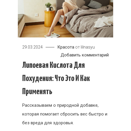
Красота
29.03.2024
от
lilnasyu
к
Добавить комментарий
Липоевая
Липоевая Кислота Для
кислота
Похудения: Что Это И Как
для
похудения:
Применять
что
это
Рассказываем о природной добавке,
и
которая помогает сбросить вес быстро и
как
без вреда для здоровья.
применять