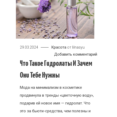
Красота
29.03.2024
от
lilnasyu
к
Добавить комментарий
Что
Что Такое Гидролаты И Зачем
такое
Они Тебе Нужны
гидролаты
и
Мода на минимализм в косметике
зачем
продвинула в тренды «цветочную воду»,
они
подарив ей новое имя — гидролат. Что
тебе
нужны
это за бьюти-средства, чем полезны и