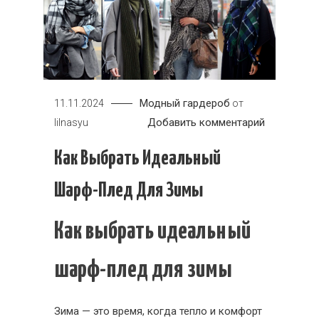
Модный гардероб
11.11.2024
от
к
Добавить комментарий
lilnasyu
Как
Как Выбрать Идеальный
выбрать
идеальны
Шарф-Плед Для Зимы
шарф-
плед
Как выбрать идеальный
для
зимы
шарф-плед для зимы
Зима — это время, когда тепло и комфорт