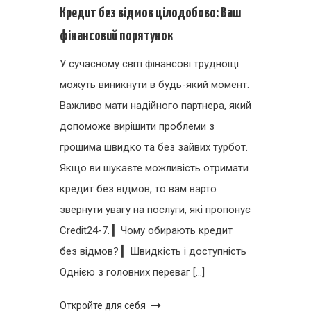
Кредит без відмов цілодобово: Ваш
фінансовий порятунок
У сучасному світі фінансові труднощі
можуть виникнути в будь-який момент.
Важливо мати надійного партнера, який
допоможе вирішити проблеми з
грошима швидко та без зайвих турбот.
Якщо ви шукаєте можливість отримати
кредит без відмов, то вам варто
звернути увагу на послуги, які пропонує
Credit24-7. ▎Чому обирають кредит
без відмов? ▎Швидкість і доступність
Однією з головних переваг […]
Откройте для себя