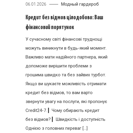
Модный гардероб
06.01.2026
Кредит без відмов цілодобово: Ваш
фінансовий порятунок
У сучасному світі фінансові труднощі
можуть виникнути в будь-який момент.
Важливо мати надійного партнера, який
допоможе вирішити проблеми з
грошима швидко та без зайвих турбот.
Якщо ви шукаєте можливість отримати
кредит без відмов, то вам варто
звернути увагу на послуги, які пропонує
Credit24-7. ▎Чому обирають кредит
без відмов? ▎Швидкість і доступність
Однією з головних переваг […]