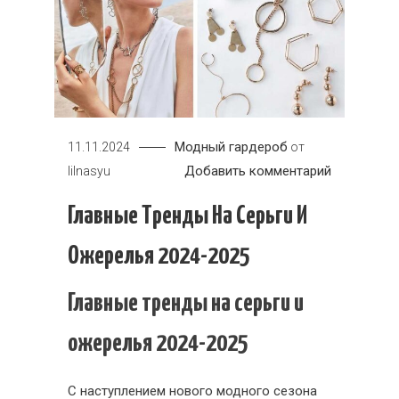
Модный гардероб
11.11.2024
от
к
Добавить комментарий
lilnasyu
Главные
Главные Тренды На Серьги И
тренды
на
Ожерелья 2024-2025
серьги
и
Главные тренды на серьги и
ожерелья
2024-
ожерелья 2024-2025
2025
С наступлением нового модного сезона