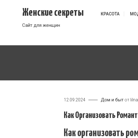
Перейти
Женские секреты
к
КРАСОТА
МО
содержимому
Сайт для женщин
Дом и быт
12.09.2024
от
liln
Как Организовать Романт
Как организовать ро