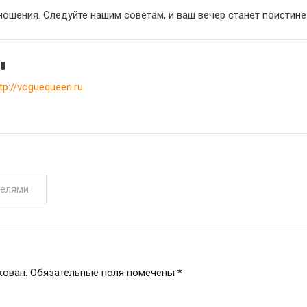
ношения. Следуйте нашим советам, и ваш вечер станет поистин
yu
tp://voguequeen.ru
телями
кован.
Обязательные поля помечены
*