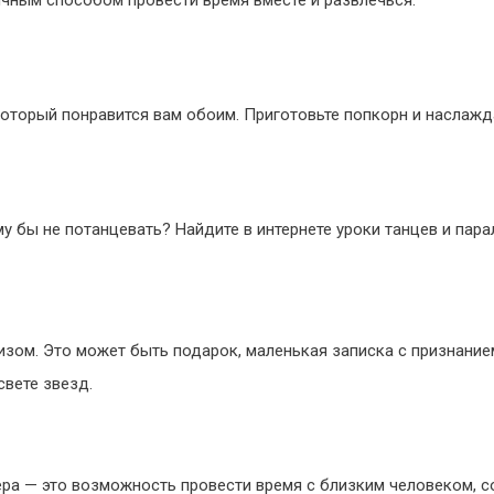
ичным способом провести время вместе и развлечься.
оторый понравится вам обоим. Приготовьте попкорн и наслажд
му бы не потанцевать? Найдите в интернете уроки танцев и пар
зом. Это может быть подарок, маленькая записка с признание
свете звезд.
ера — это возможность провести время с близким человеком, 