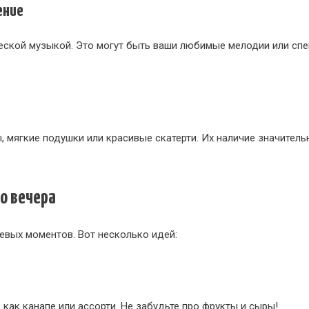
ение
еской музыкой. Это могут быть ваши любимые мелодии или спе
, мягкие подушки или красивые скатерти. Их наличие значител
о вечера
евых моментов. Вот несколько идей:
е как канапе или ассорти. Не забудьте про фрукты и сыры!