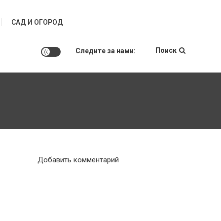
САД И ОГОРОД
Поиск
Следите за нами:
к
Добавить комментарий
Как
организовать
романтический
вечер