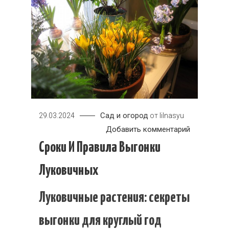
Сад и огород
29.03.2024
от
lilnasyu
к
Добавить комментарий
Сроки
Сроки И Правила Выгонки
и
Луковичных
правила
выгонки
Луковичные растения: секреты
луковичны
выгонки для круглый год