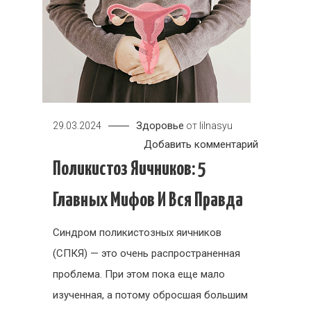
Здоровье
29.03.2024
от
lilnasyu
к
Добавить комментарий
Поликисто
Поликистоз Яичников: 5
яичников:
Главных Мифов И Вся Правда
5
главных
Синдром поликистозных яичников
мифов
(СПКЯ) — это очень распространенная
и
проблема. При этом пока еще мало
вся
правда
изученная, а потому обросшая большим