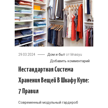
Дом и быт
29.03.2024
от
lilnasyu
к
Добавить комментарий
Нестандар
Нестандартная Система
система
Хранения Вещей В Шкафу Купе:
хранения
вещей
7 Правил
в
шкафу
Современный модульный гардероб
купе: