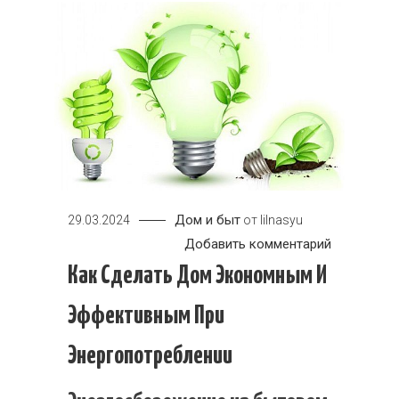
Дом и быт
29.03.2024
от
lilnasyu
к
Добавить комментарий
Как
Как Сделать Дом Экономным И
сделать
Эффективным При
дом
экономны
Энергопотреблении
и
эффектив