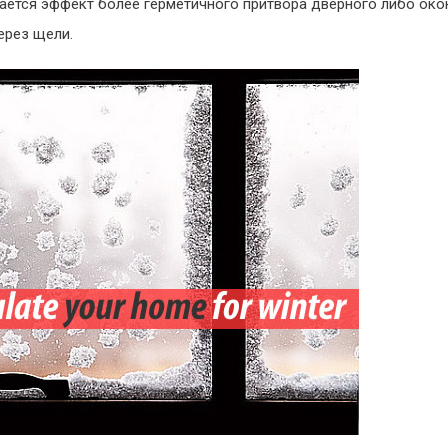
гается эффект более герметичного притвора дверного либо око
ерез щели.