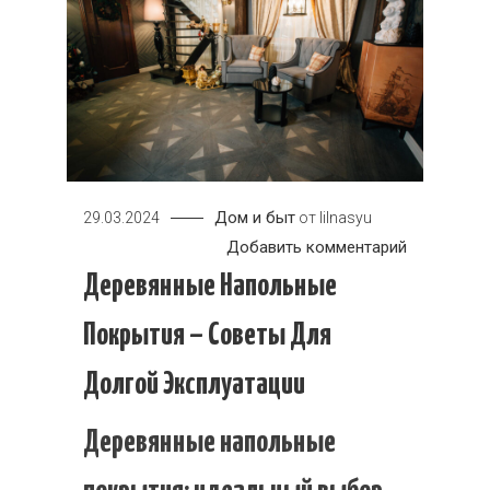
Дом и быт
29.03.2024
от
lilnasyu
к
Добавить комментарий
Деревянн
Деревянные Напольные
напольные
Покрытия – Советы Для
покрытия
–
Долгой Эксплуатации
советы
для
Деревянные напольные
долгой
эксплуата