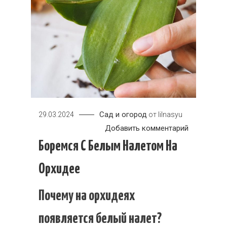
Сад и огород
29.03.2024
от
lilnasyu
к
Добавить комментарий
Боремся
Боремся С Белым Налетом На
с
Орхидее
белым
налетом
Почему на орхидеях
на
орхидее
появляется белый налет?