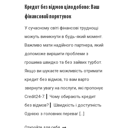
Кредит без відмов цілодобово: Ваш
фінансовий порятунок
У сучасному світі фінансові труднощі
можуть виникнути в будь-який момент.
Важливо мати надійного партнера, який
допоможе вирішити проблеми з
грошима швидко та без зайвих турбот.
Якщо ви шукаєте можливість отримати
кредит без відмов, то вам варто
звернути увагу на послуги, які пропонує
Credit24-7. ▎Чому обирають кредит
без відмов? ▎Швидкість і доступність
Однією з головних переваг […]
Откройте для себя